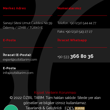
Merkez Adres
Numaralarımız
Sanayi Sitesi Umut Caddesi No:39
Telefon: +90 (232) 544 44 77
Ödemiş / İZMİR / TÜRKİYE
Faks: +90 (232) 543 27 27
E-Posta
İhracat Whatsapp
İhracat (E-Posta):
366 80 36
+90 533
export@ozbiltarim.com
E-Posta
info@ozbiltarim.com
Kişisel Verilerin Korunması
© 2022 ÖZBİL TARIM. Tüm hakları saklıdır. Sitede yer alan
görseller ve bilgiler izinsiz kullanılamaz.
Tasarlandı & Geliştirildi